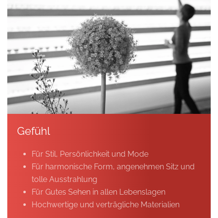
Gefühl
Für Stil, Persönlichkeit und Mode
Für harmonische Form, angenehmen Sitz und
tolle Ausstrahlung
Für Gutes Sehen in allen Lebenslagen
Hochwertige und verträgliche Materialien